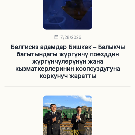
7/28/2026
Белгисиз адамдар Бишкек – Балыкчы
багытындагы жүргүнчү поезддин
жүргүнчүлөрүнүн жана
кызматкерлеринин коопсуздугуна
коркунуч жаратты