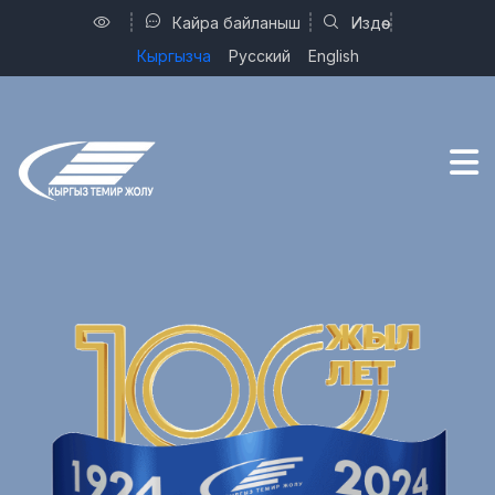
Издөө
Кайра байланыш
Кыргызча
Русский
English