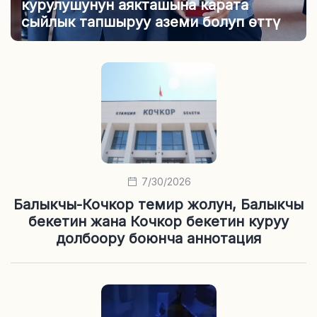
курулушунун аякташына карата
сыйлык тапшыруу аземи болуп өттү
7/30/2026
Балыкчы-Кочкор темир жолун, Балыкчы
бекетин жана Кочкор бекетин куруу
долбоору боюнча аннотация