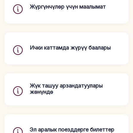
Жүргүнчүлөр үчүн маалымат
Ички каттамда жүрүү баалары
Жүк ташуу арзандатуулары
жөнүндө
Эл аралык поезддерге билеттер