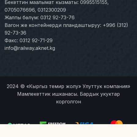
Бекеттин маалымат кызматы: 0995515155,
0705076696, 0312300209
Жалпы бөлүм: 0312 92-73-76
Вагон же контейнерди пландаштыруу: +996 (312)
92-73-36
Факс: 0312 92-71-29
info@railway.aknet.kg
2024 © «Кыргыз темир жолу» Улуттук компания»
Мамлекеттик ишканасы. Бардык укуктар
корголгон