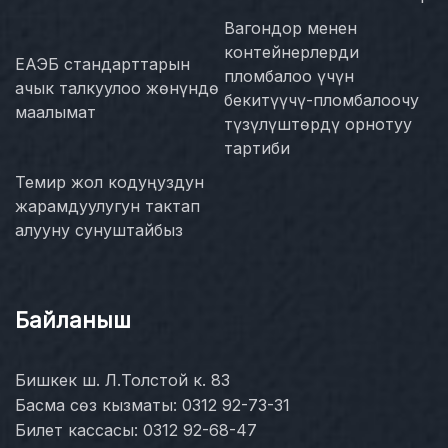
Вагондор менен
контейнерлерди
ЕАЭБ стандарттарын
пломбалоо үчүн
ачык талкуулоо жөнүндө
бекитүүчү-пломбалоочу
маалымат
түзүлүштөрдү орнотуу
тартиби
Темир жол кодуңуздун
жарамдуулугун тактап
алууну сунуштайбыз
Байланыш
Бишкек ш. Л.Толстой к. 83
Басма сөз кызматы: 0312 92-73-31
Билет кассасы: 0312 92-68-47