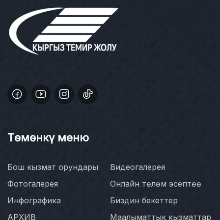
Төмөнкү меню
Бош кызмат орундары
Видеогалерея
Фотогалерея
Онлайн төлөм эсептөө
Инфографика
Биздин бекеттер
АРХИВ
Маалыматтык кызматтар